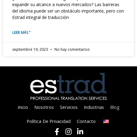
expandir su alcance a nuevos mercados? Las barreras
del idioma puede ser un obstáculo importante, pero con
Estrad integral de traducción
LEER MÁS "
septiembre 19, 2023
No hay comentarios
Inicio
Nosotros
Servicios
Industrias
Blog
Política De Privacidad
Contacto
F
I
L